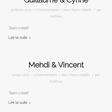
/
/
/
22 février 2024
0 Commentaires
dans
Teams créatifs
par
matthieu
Team créatif
Lire la suite
Mehdi & Vincent
/
/
/
9 mars 2022
0 Commentaires
dans
Teams créatifs
par
matthieu
Team créatif
Lire la suite