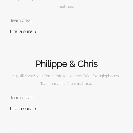
matthieu
Team créatif
Lire la suite
Philippe & Chris
/
/
10 juillet 2018
0 Commentaires
dans
Créatifs anglophones
,
/
Teams créatifs
par
matthieu
Team créatif
Lire la suite