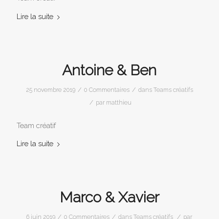
Lire la suite
Antoine & Ben
/
/
25 novembre 2019
0 Commentaires
dans
Teams créatifs
/
par
matthieu
Team créatif
Lire la suite
Marco & Xavier
/
/
/
6 juin 2019
0 Commentaires
dans
Teams créatifs
par