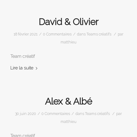
David & Olivier
/
/
/
18 février 2021
0 Commentaires
dans
Teams créatifs
par
matthieu
Team créatif
Lire la suite
Alex & Albé
/
/
/
30 juin 2020
0 Commentaires
dans
Teams créatifs
par
matthieu
Team créatif