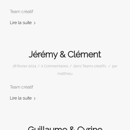
Team créatif
Lire la suite
Jérémy & Clément
/
/
/
28 février 2024
0 Commentaires
dans
Teams créatifs
par
matthieu
Team créatif
Lire la suite
Guillaume & Cyrine