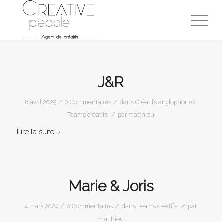
J&R
/
/
8 avril 2025
0 Commentaires
dans
Créatifs anglophones
,
/
Teams créatifs
par
matthieu
Lire la suite
Marie & Joris
/
/
/
4 mars 2024
0 Commentaires
dans
Teams créatifs
par
matthieu