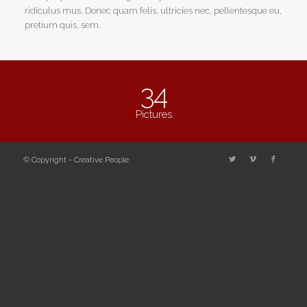
ridiculus mus. Donec quam felis, ultricies nec, pellentesque eu,
pretium quis, sem.
34
Pictures
© Copyright - Creative People