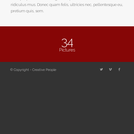
ridiculus mus. Donec quam felis, ultricies nec, pellentesque eu,
pretium quis, sem.
34
Pictures
© Copyright - Creative People