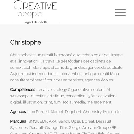
Christophe
Christophe est un créatif biberonné aux technologies de l’image
et à l’innovation. il a travaillé très tôt dans des cabinets de
conseil tech, start-ups, et dans de grandes agences de publicité.
Aujourd’hui indépendant, il intervient en tant que créatif IA ou
consultant génératif pour des entreprises, agences, écoles.
Compétences
: creative strategy & generative content, AI
workshops, direction artistique, conception : 360°, activation,
digital, illustration, print, film, social media, management.
Agences
: Leo Burnett, Marcel, Dagobert, Chemistry, Moxie, etc.
Marques
: BMW, EDF, AXA, Sanofi, Upsa, L’Oréal, Dassault
Systèmes, Renault, Orange, Dior, Giorgio Armani, Groupe BEL,
Samsung, Groupe PUIG, Thierry Mugler, Tic Tac, Miele, Groupe