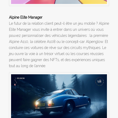
Alpine Elite Manager
Le futur de la relation client peut-il être un jeu mobile ? Alpine
Elite Manager vous invite à entrer dans un univers où vous
pouvez personnaliser des véhicules légendaires : la première
Alpine A110, la célèbre A108 ou le concept-car Alpenglow. Et
conduire ces voitures de rêve sur des circuits mythiques. Le
jeu ouvre la voie à un trésor virtuel où les courses réussies
peuvent faire gagner des NFTs, et des expériences uniques
tout au long de l’année.