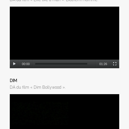
00:00
01:26
DIM
DA du film « Dim Bollywood ».