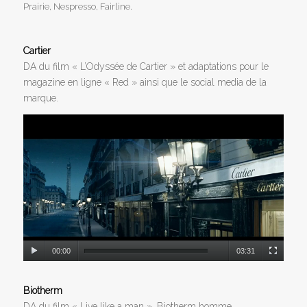
Prairie, Nespresso, Fairline.
Cartier
DA du film « L’Odyssée de Cartier » et adaptations pour le
magazine en ligne « Red » ainsi que le social media de la
marque.
00:00
03:31
Biotherm
DA du film « Live like a man ». Biotherm homme.