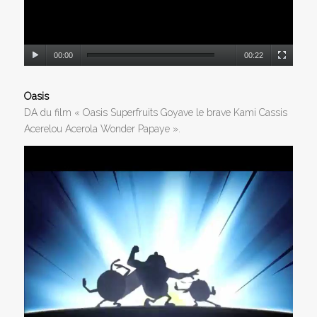
00:00
00:22
Oasis
DA du film « Oasis Superfruits Goyave le brave Kami Cassis
Acerelou Acerola Wonder Papaye ».