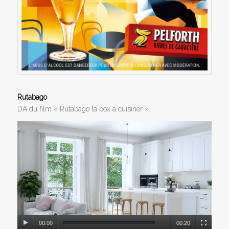
Rutabago
DA du film « Rutabago la box à cuisiner ».
00:00
00:20