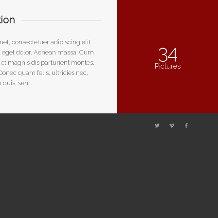
tion
et, consectetuer adipiscing elit.
34
eget dolor. Aenean massa. Cum
 et magnis dis parturient montes,
Pictures
onec quam felis, ultricies nec,
 quis, sem.