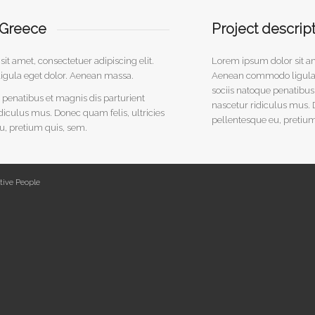
 Greece
Project descrip
it amet, consectetuer adipiscing elit.
Lorem ipsum dolor sit am
gula eget dolor. Aenean massa.
Aenean commodo ligula 
sociis natoque penatibus
penatibus et magnis dis parturient
nascetur ridiculus mus. D
diculus mus. Donec quam felis, ultricies
pellentesque eu, pretium
u, pretium quis, sem.
tive People