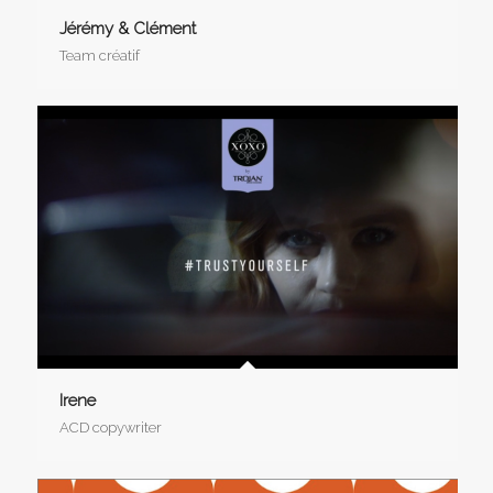
Jérémy & Clément
Team créatif
Irene
ACD copywriter