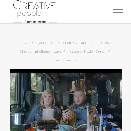
Tout
/
3D
/
Conception-rédaction
/
Créatifs anglophones
/
Direction artistique
/
Luxe
/
Masqué
/
Motion Design
/
Teams créatifs